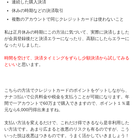
連続した購入決済
休みの時期などの決済取引
複数のアカウントで同じクレジットカードは使わないこと
私は正月休みの時期にこの方法に気づいて、実際に決済しました
が会員登録後だと決済エラーになったり、高額にしたらエラーに
なったりしました。
時間を空けて、決済タイミングをずらし少額決済から試してみる
といい
と思います。
こちらの方法でクレジットカードのポイントをゲットしながら、
ナナコ払いで公共料金や税金を支払うことが可能になります。年
間で一アカウントで60万まで購入できますので、ポイント１％還
元なら6,000円得出来ますね。
支払い方法を変えるだけで、これだけ得できるなら是非利用した
い方法です。あまり広まると改悪のリスクも有るのですが、こう
いった技は改悪はつきものです。うまく活かしていきましょう！