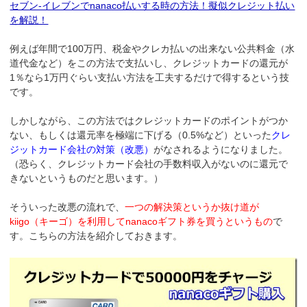
セブン-イレブンでnanaco払いする時の方法！擬似クレジット払い
を解説！
例えば年間で100万円、税金やクレカ払いの出来ない公共料金（水
道代金など）をこの方法で支払いし、クレジットカードの還元が
1％なら1万円ぐらい支払い方法を工夫するだけで得するという技
です。
しかしながら、この方法ではクレジットカードのポイントがつか
ない、もしくは還元率を極端に下げる（0.5%など）といった
クレ
ジットカード会社の対策（改悪）
がなされるようになりました。
（恐らく、クレジットカード会社の手数料収入がないのに還元で
きないというものだと思います。）
そういった改悪の流れで、
一つの解決策というか抜け道が
kiigo（キーゴ）を利用してnanacoギフト券を買うというもの
で
す。こちらの方法を紹介しておきます。