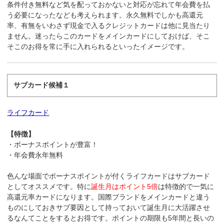
条件付き無料など気を配っておかないと対応が忘れて年会費を払
う必要になったなども考えられます。永久無料でしかも高還元
率、有無をいわさず現金で入るクレジットカードは他に見当たり
ません。迷ったらこのカードをメインカードにしておけば、そこ
そこのお得を常に手に入れられるといったイメージです。
サブカード候補１
ライフカード
【特徴】
・ボーナスポイントが豊富！
・年会費永年無料
色んな場面でボーナスポイントが付くライフカードはサブカード
としてオススメです。特に
誕生月はポイント5倍
は特徴的で一気に
高還元率カードになります。国際ブランドをメインカードと違う
ものにしておきサブ要因として持っておいて誕生月に大活躍させ
るなんてことをするとお得です。ポイントの期限も5年間と長いの