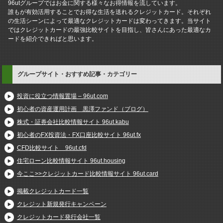
96utグループではお金に関する様々なお得情報を流しています。
誰もが有効活用することでお得な生活を送れるクレジットカード。それぞれ
の生活シーンによって最適なクレジットカードは変わってきます。当サイト
ではクレジットカードの最強比較サイトを目指し、皆さんにあった最適なカ
ードを紹介できればと思います。
グループサイト・おすすめ記事・カテゴリー
投資に役立つ情報置場 – 96ut.com
初心者の資産運用計画 黒澤ファンド（ブログ）
株式・証券会社比較情報サイト 96ut.kabu
初心者のFX投資法・FX口座比較サイト 96ut.fx
CFD比較サイト 96ut.cfd
住宅ローン比較情報サイト 96ut.housing
今ここ>>クレジットカード比較情報サイト 96ut.card
掲載クレジットカード一覧
クレジット新規発行キャンペーン
クレジットカード発行会社一覧