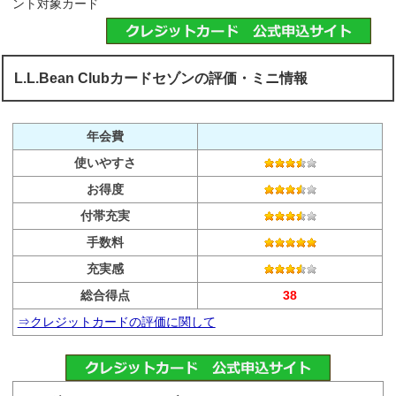
ント対象カード
L.L.Bean Clubカードセゾンの評価・ミニ情報
年会費
使いやすさ
お得度
付帯充実
手数料
充実感
総合得点
38
⇒クレジットカードの評価に関して