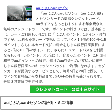
auじぶんcardセゾン
「auじぶんcardセゾン」はauじぶん銀行
とセゾンカードの提携クレジットカード。
auライフをもっとおトクにする年会費永久
無料のクレジットカードです。ポイントの貯まり方は、基本的に
は、カードご利用100円ごとに「じぶんポイント」1ポイント付与
ですが、au料金を本カード支払いにしておくと1.5倍の100円=1.5
ポイント、さらに本カード支払い料金をじぶん銀行口座振替にす
ると2倍の100円=2ポイントに、さらにauスマートパスをご利用
なら100円＝3ポイント、と3倍に！。貯まったポイントは1P=1円
相当でauポイントへの移行、毎月のau料金へのお支払いに充当、
じぶん銀行口座へのキャッシュバックにご利用になれます。セゾ
ンカードが提供するサービスとして、毎月5日と20日は西友・リ
ヴィンで食料品から衣料品まで5％OFFの特典も受けられます。
最短３営業日で発行可能。
auじぶんcardセゾンの評価・ミニ情報