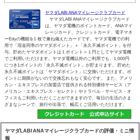
ヤマダLABI ANAマイレージクラブカード
ヤマダLABI ANAマイレージクラブカード
は、ヤマダ電機のポイントカード、ANAマイ
レージカード、クレジットカード、電子マネ
ーEdyの機能を1 枚で兼ね備えたカードです。ヤマダ電機での利
用で「現金同率のヤマダポイント」＋「永久不滅ポイント」を付
与。貯めたヤマダポイントは１ポイント＝１円としてヤマダ電機
でご利用いただけます。ヤマダ電機以外のご利用でも、1,000円
につき1ポイントの「永久不滅ポイント」が貯まります。 貯めた
永久不滅ポイントは「ヤマダポイント」に交換いただけます。ポ
イントに期限がないので交換忘れもなく安心です。 また、アメリ
カン・エキスプレスの加盟店で提供される特別優待サービス（ア
メリカン・エキスプレス・セレクト）やトラベル・サービス・オ
フィスもご利用いただくことができますので、毎日の生活のさま
ざまなシーンで、旅行や出張で、幅広くご活用いただけます。
ヤマダLABI ANAマイレージクラブカードの評価・ミニ情
報