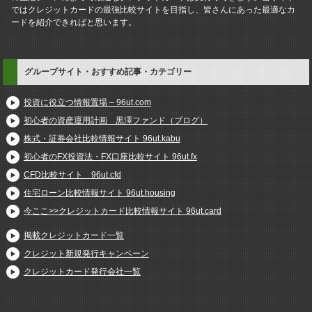
ではクレジットカードの最強比較サイトを目指し、皆さんにあった最適なカ
ードを紹介できればと思います。
グループサイト・おすすめ記事・カテゴリー
投資に役立つ情報置場 – 96ut.com
初心者の資産運用計画 黒澤ファンド（ブログ）
株式・証券会社比較情報サイト 96ut.kabu
初心者のFX投資法・FX口座比較サイト 96ut.fx
CFD比較サイト 96ut.cfd
住宅ローン比較情報サイト 96ut.housing
今ここ>>クレジットカード比較情報サイト 96ut.card
掲載クレジットカード一覧
クレジット新規発行キャンペーン
クレジットカード発行会社一覧