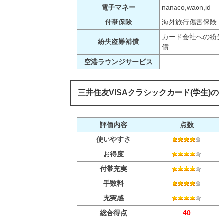
電子マネー
nanaco,waon,id
付帯保険
海外旅行傷害保険
カード会社への紛
紛失盗難補償
償
空港ラウンジサービス
三井住友VISAクラシックカード(学生)
評価内容
点数
使いやすさ
お得度
付帯充実
手数料
充実感
総合得点
40