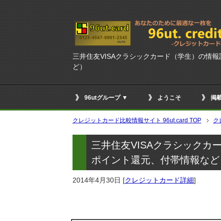
三井住友VISAクラシックカード（学生）の情
ど）
96utグループ ▼
ようこそ
掲
クレジットカード比較情報サイト 96ut.card TOP
ク
三井住友VISAクラシック
ポイント還元、付帯情報など
2014年4月30日
[
クレジットカード詳細
]