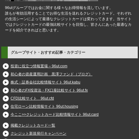
96utグループではお金に関する様々なお得情報を流しています。
誰もが有効活用することでお得な生活を送れるクレジットカード。それぞれ
の生活シーンによって最適なクレジットカードは変わってきます。当サイト
ではクレジットカードの最強比較サイトを目指し、皆さんにあった最適なカ
ードを紹介できればと思います。
グループサイト・おすすめ記事・カテゴリー
投資に役立つ情報置場 – 96ut.com
初心者の資産運用計画 黒澤ファンド（ブログ）
株式・証券会社比較情報サイト 96ut.kabu
初心者のFX投資法・FX口座比較サイト 96ut.fx
CFD比較サイト 96ut.cfd
住宅ローン比較情報サイト 96ut.housing
今ここ>>クレジットカード比較情報サイト 96ut.card
掲載クレジットカード一覧
クレジット新規発行キャンペーン