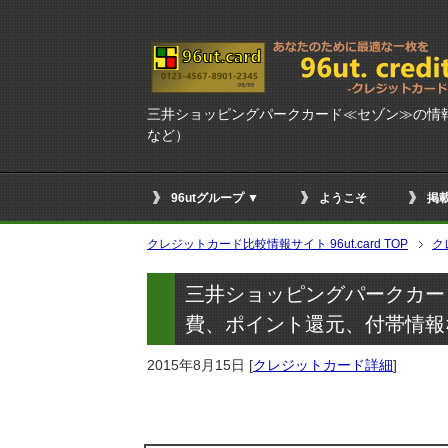
三井ショッピングパークカード≪セゾン≫の情
など）
96utグループ ▼
ようこそ
掲
クレジットカード比較情報サイト 96ut.card TOP
ク
三井ショッピングパークカー
費、ポイント還元、付帯情報
2015年8月15日
[
クレジットカード詳細
]