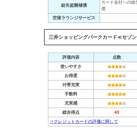
カード会社への紛
紛失盗難補償
償
空港ラウンジサービス
三井ショッピングパークカード≪セゾン
評価内容
点数
使いやすさ
お得度
付帯充実
手数料
充実感
総合得点
43
⇒クレジットカードの評価に関して