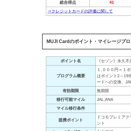
総合得点
41
⇒クレジットカードの評価に関して
MUJI Cardのポイント・マイレージプ
ポイント名
《セゾン》永久不
１,０００円＝１
プログラム概要
はポイント2～1
ードへの交換、J
有効期限
無期限
移行可能マイル
JAL,ANA
マイル移行条件
ドコモプレミアク
提携ポイント
ント