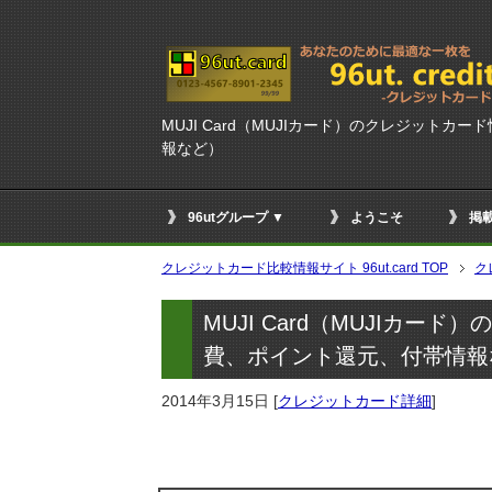
MUJI Card（MUJIカード）のクレジット
報など）
96utグループ ▼
ようこそ
掲
クレジットカード比較情報サイト 96ut.card TOP
ク
MUJI Card（MUJIカ
費、ポイント還元、付帯情報
2014年3月15日
[
クレジットカード詳細
]